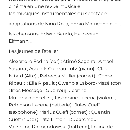
cinéma en une revue musicale
les musiques instrumentales du spectacle:
adaptations de Nino Rota, Ennio Morricone etc….
les chansons: Edwin Baudo, Halloween
Elfmann….
Les jeunes de l’atelier
Alexandre Fodha (cor) ; Atimé Sagarra ; Amaël
Sagarra ; Audrick Coneau Lotz (piano) ; Clara
Nitard (Alto) ; Rebecca Muller (cornet) ; Come
Ripault ; Élia Ripault ; Gwenola Labord-Mazé (cor)
; Inès Messager-Guerrouj ; Jeanne
Müller(violoncelle) ; Joséphine Lacena (violon) ;
Robinson Lacena (batterie) ; Jules Cueff
(saxophone); Marius Cueff (cornet) ; Quentin
Cueff (flûte) ; Rita Limon- Duparcmeur ;
Valentine Rozpendowski (batterie); Louna de