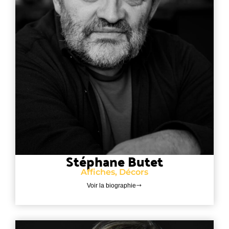
Stéphane Butet
Affiches, Décors
Voir la biographie