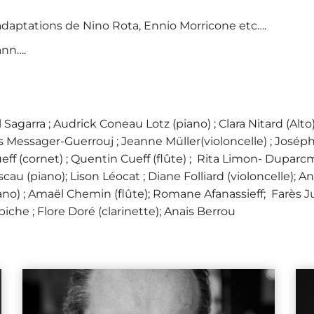
daptations de Nino Rota, Ennio Morricone etc….
ann….
Sagarra ; Audrick Coneau Lotz (piano) ; Clara Nitard (Alto
ès Messager-Guerrouj ; Jeanne Müller(violoncelle) ; Josép
ueff (cornet) ; Quentin Cueff (flûte) ; Rita Limon- Dupar
scau (piano); Lison Léocat ; Diane Folliard (violoncelle); 
ano) ; Amaël Chemin (flûte); Romane Afanassieff; Farès Jun
biche ; Flore Doré (clarinette); Anais Berrou