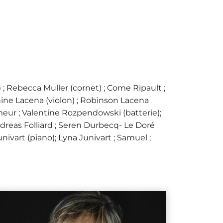
) ; Rebecca Muller (cornet) ; Come Ripault ;
hine Lacena (violon) ; Robinson Lacena
cmeur ; Valentine Rozpendowski (batterie);
Andreas Folliard ; Seren Durbecq- Le Doré
ivart (piano); Lyna Junivart ; Samuel ;