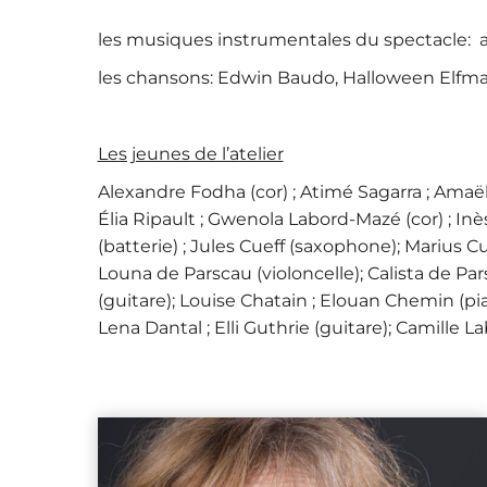
les musiques instrumentales du spectacle: a
les chansons: Edwin Baudo, Halloween Elfm
Les jeunes de l’atelier
Alexandre Fodha (cor) ; Atimé Sagarra ; Amaël 
Élia Ripault ; Gwenola Labord-Mazé (cor) ; In
(batterie) ; Jules Cueff (saxophone); Marius C
Louna de Parscau (violoncelle); Calista de Par
(guitare); Louise Chatain ; Elouan Chemin (pi
Lena Dantal ; Elli Guthrie (guitare); Camille La