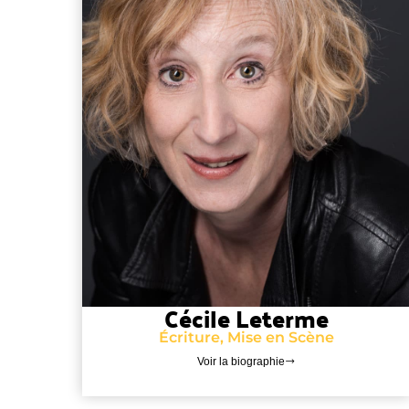
Cécile Leterme
Écriture, Mise en Scène
Voir la biographie